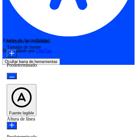
Ajustes de Accesibilidad
Módulos de contenido
Tamaño de fuente
Desarrollado por
OneTap
Ocultar barra de herramientas
Predeterminado
Fuente legible
Altura de línea
Predeterminado