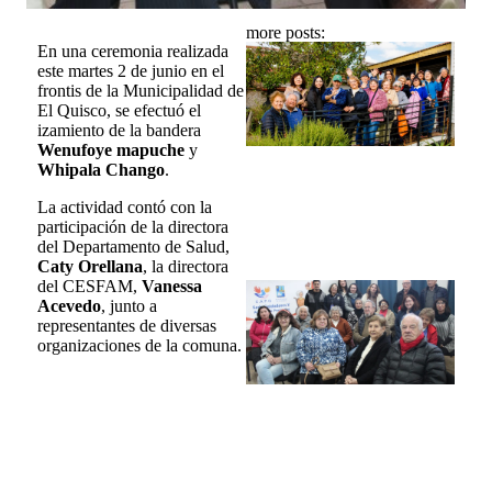
more posts:
En una ceremonia realizada
S
este martes 2 de junio en el
A
frontis de la Municipalidad de
P
El Quisco, se efectuó el
D
izamiento de la bandera
C
Wenufoye mapuche
y
Ju
Whipala Chango
.
S
La actividad contó con la
participación de la directora
R
del Departamento de Salud,
Caty Orellana
, la directora
del CESFAM,
Vanessa
C
Acevedo
, junto a
C
representantes de diversas
C
organizaciones de la comuna.
D
L
C
Ju
C