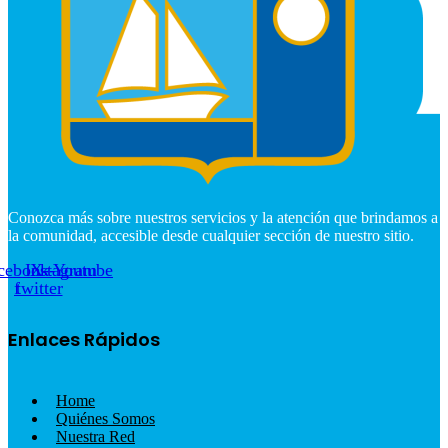
Conozca más sobre nuestros servicios y la atención que brindamos a
la comunidad, accesible desde cualquier sección de nuestro sitio.
cebook-
Instagram
X-
Youtube
f
twitter
Enlaces Rápidos
Home
Quiénes Somos
Nuestra Red